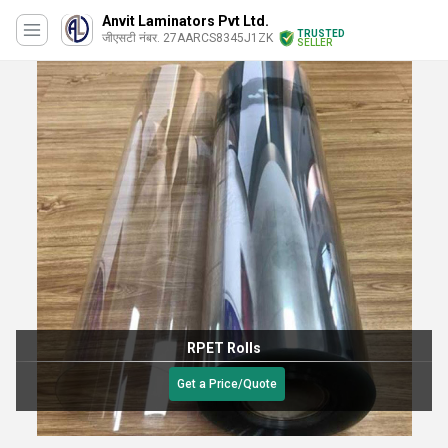
Anvit Laminators Pvt Ltd.
TRUSTED
जीएसटी नंबर. 27AARCS8345J1ZK
SELLER
RPET Rolls
Get a Price/Quote