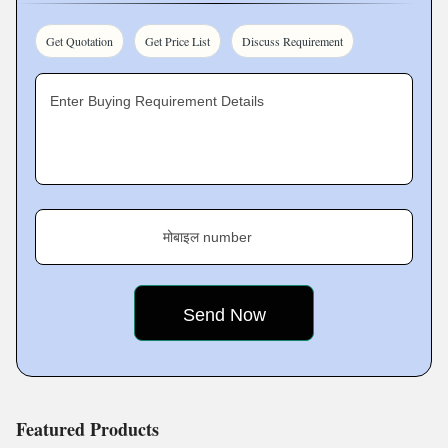
orders as requested. We have a large storehouse at
Mumbai, Maharashtra, India, where we keep our product
Get Quotation
Get Price List
Discuss Requirement
line and promptly fulfil the bulk
Enter Buying Requirement Details
मोबाइल number
Featured Products