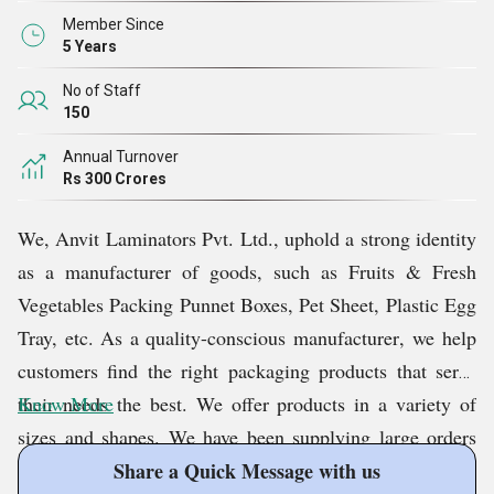
Member Since
5 Years
No of Staff
150
Annual Turnover
Rs 300 Crores
We, Anvit Laminators Pvt. Ltd., uphold a strong identity
as a
manufacturer
of goods, such as Fruits & Fresh
Vegetables Packing Punnet Boxes, Pet Sheet, Plastic Egg
Tray, etc. As a quality-conscious
manufacturer
, we help
customers find the right packaging products that serve
their needs the best. We offer products in a variety of
Know More
sizes and shapes. We have been supplying large orders
nationwide since
Share a Quick Message with us
, and even forwarding customized
2012